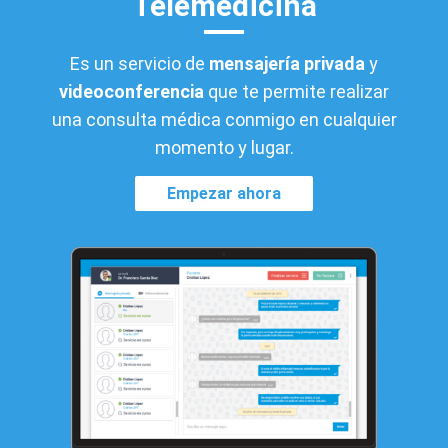
Telemedicina
Es un servicio de
mensajería privada
y
videoconferencia
que te permite realizar
una consulta médica conmigo en cualquier
momento y lugar.
Empezar ahora