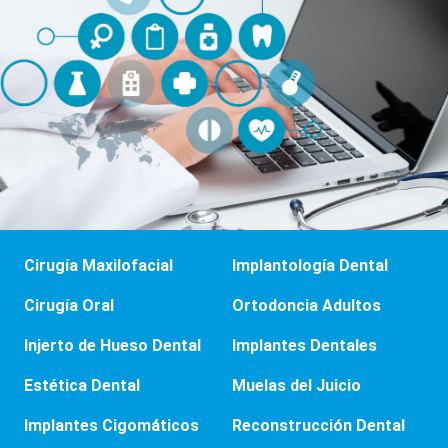
Cirugía Maxilofacial
Implantología Dental
Cirugía Oral
Ortodoncia Adultos
Injerto de Hueso Dental
Implantes Dentales
Estética Dental
Muelas del Juicio
Implantes Cigomáticos
Reconstrucción Dental